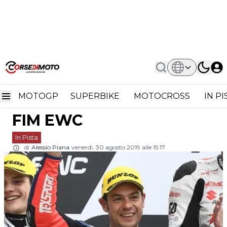
Home
In Pista
Roberto Rolfo Rinnova Con Moto Ain
Roberto Rolfo rinnova
Yamaha Nel FIM EWC
MOTOGP
SUPERBIKE
MOTOCROSS
IN P
con Moto Ain Yamaha nel
FIM EWC
In Pista
di
Alessio Piana
venerdì, 30 agosto 2019 alle 15:17