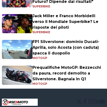
Futuro? Dipende dai risultati"
SUPERBIKE
Jack Miller e Franco Morbidelli
verso il Mondiale Superbike? Le
risposte dei piloti
SUPERBIKE
FP1 Silverstone: dominio Ducati-
Aprilia, solo Acosta (con caduta)
spacca il duopolio
MOTOGP
Prequalifiche MotoGP: Bezzecchi
da paura, record demolito a
Silverstone. Bagnaia in Q1
MOTOGP