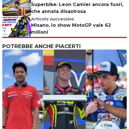
Superbike: Leon Camier ancora fuori,
che annata disastrosa
Articolo successivo
Misano, lo show MotoGP vale 62
milioni
POTREBBE ANCHE PIACERTI