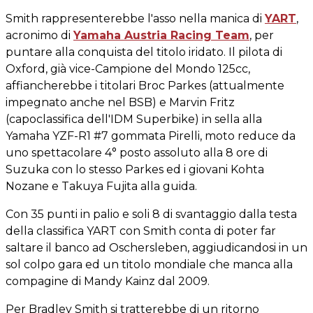
Smith rappresenterebbe l'asso nella manica di
YART
,
acronimo di
Yamaha Austria Racing Team
, per
puntare alla conquista del titolo iridato. Il pilota di
Oxford, già vice-Campione del Mondo 125cc,
affiancherebbe i titolari Broc Parkes (attualmente
impegnato anche nel BSB) e Marvin Fritz
(capoclassifica dell'IDM Superbike) in sella alla
Yamaha YZF-R1 #7 gommata Pirelli, moto reduce da
uno spettacolare 4° posto assoluto alla 8 ore di
Suzuka con lo stesso Parkes ed i giovani Kohta
Nozane e Takuya Fujita alla guida.
Con 35 punti in palio e soli 8 di svantaggio dalla testa
della classifica YART con Smith conta di poter far
saltare il banco ad Oschersleben, aggiudicandosi in un
sol colpo gara ed un titolo mondiale che manca alla
compagine di Mandy Kainz dal 2009.
Per Bradley Smith si tratterebbe di un ritorno