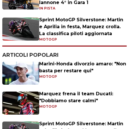
Iannone 4° in Gara 1
IN PISTA
Sprint MotoGP Silverstone: Martin
e Aprilia in festa, Marquez crolla.
La classifica piloti aggiornata
MOTOGP
ARTICOLI POPOLARI
Marini-Honda divorzio amaro: "Non
basta per restare qui"
MOTOGP
Marquez frena il team Ducati:
"Dobbiamo stare calmi"
MOTOGP
Sprint MotoGP Silverstone: Martin