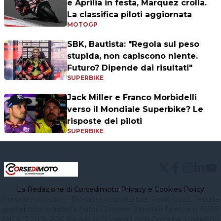
e Aprilia in festa, Marquez crolla.
La classifica piloti aggiornata
MOTOGP
SBK, Bautista: "Regola sul peso
stupida, non capiscono niente.
Futuro? Dipende dai risultati"
SUPERBIKE
Jack Miller e Franco Morbidelli
verso il Mondiale Superbike? Le
risposte dei piloti
SUPERBIKE
La Redazione di Corsedimoto
•
Privacy e Cookies Policy
Corsedimoto.com - Direttore responsabile: Paolo Gozzi Testata
giornalistica registrata Autorizzazione Tribunale Firenze n. 6009
del 14.12.2015 ROC (Registro Operatori della Comunicazione) no.