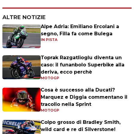
ALTRE NOTIZIE
Alpe Adria: Emiliano Ercolani a
segno, Filla fa come Bulega
IN PISTA
Toprak Razgatlioglu diventa un
caso: il funanbolo Superbike alla
deriva, ecco perchè
MOTOGP
Cosa è successo alla Ducati?
Marquez e Diggia commentano il
tracollo nella Sprint
MOTOGP
Colpo grosso di Bradley Smith,
wild card e re di Silverstone!