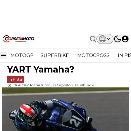
Home
In Pista
Bradley Smith Al Via Della 8h
Bradley Smith al via della
Oschersleben Con YART Yamaha?
MOTOGP
SUPERBIKE
MOTOCROSS
IN P
8h Oschersleben con
YART Yamaha?
In Pista
di
Alessio Piana
lunedì, 08 agosto 2016 alle 14:31