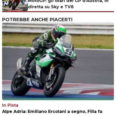
MotoGP: gli orari del GP d'Austria, in
diretta su Sky e TV8
POTREBBE ANCHE PIACERTI
In Pista
Alpe Adria: Emiliano Ercolani a segno, Filla fa