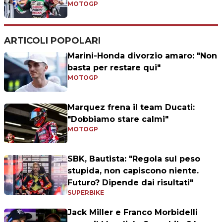
MOTOGP
ARTICOLI POPOLARI
Marini-Honda divorzio amaro: "Non
basta per restare qui"
MOTOGP
Marquez frena il team Ducati:
"Dobbiamo stare calmi"
MOTOGP
SBK, Bautista: "Regola sul peso
stupida, non capiscono niente.
Futuro? Dipende dai risultati"
SUPERBIKE
Jack Miller e Franco Morbidelli