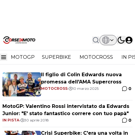
Home
Colin Edwards
Colin Edwards
MOTOGP
SUPERBIKE
MOTOCROSS
IN P
Il figlio di Colin Edwards nuova
promessa dell'AMA Supercross
0
MOTOCROSS
•
10 marzo 2025
MotoGP: Valentino Rossi intervistato da Edwards
Junior: "E' stato fantastico correre con tuo papà"
0
IN PISTA
•
30 aprile 2018
Crisi Superbike: C'era una volta in