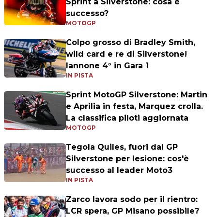
Sprint a Silverstone: cosa è
successo?
MOTOGP
Colpo grosso di Bradley Smith,
wild card e re di Silverstone!
Iannone 4° in Gara 1
IN PISTA
Sprint MotoGP Silverstone: Martin
e Aprilia in festa, Marquez crolla.
La classifica piloti aggiornata
MOTOGP
Tegola Quiles, fuori dal GP
Silverstone per lesione: cos'è
successo al leader Moto3
IN PISTA
Zarco lavora sodo per il rientro:
LCR spera, GP Misano possibile?