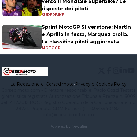
verso il Mondiale Superbike? Le
risposte dei piloti
SUPERBIKE
Sprint MotoGP Silverstone: Martin
e Aprilia in festa, Marquez crolla.
La classifica piloti aggiornata
MOTOGP
La Redazione di Corsedimoto
•
Privacy e Cookies Policy
Corsedimoto.com - Direttore responsabile: Paolo Gozzi Testata
giornalistica registrata Autorizzazione Tribunale Firenze n. 6009
del 14.12.2015 ROC (Registro Operatori della Comunicazione) no.
39721. Proprietà: CDM Edizioni (PI 03545940482)
info@corsedimoto.com
Powered by Newsifier