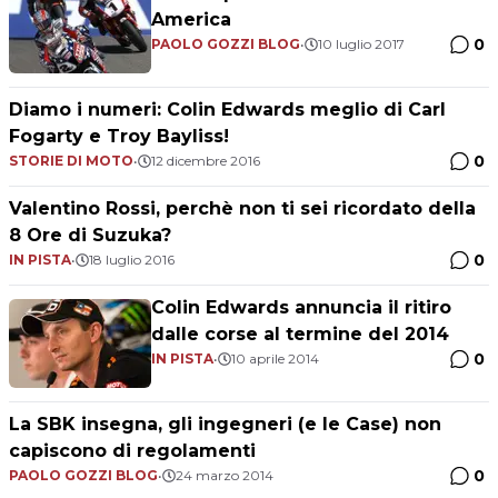
America
0
PAOLO GOZZI BLOG
•
10 luglio 2017
Diamo i numeri: Colin Edwards meglio di Carl
Fogarty e Troy Bayliss!
0
STORIE DI MOTO
•
12 dicembre 2016
Valentino Rossi, perchè non ti sei ricordato della
8 Ore di Suzuka?
0
IN PISTA
•
18 luglio 2016
Colin Edwards annuncia il ritiro
dalle corse al termine del 2014
0
IN PISTA
•
10 aprile 2014
La SBK insegna, gli ingegneri (e le Case) non
capiscono di regolamenti
0
PAOLO GOZZI BLOG
•
24 marzo 2014