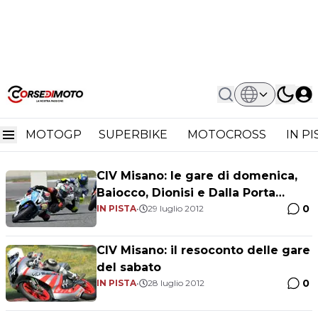
Home
CIV Misano 2012,
CIV Misano 2012,
MOTOGP
SUPERBIKE
MOTOCROSS
IN P
CIV Misano: le gare di domenica,
Baiocco, Dionisi e Dalla Porta
0
campioni
IN PISTA
•
29 luglio 2012
CIV Misano: il resoconto delle gare
del sabato
0
IN PISTA
•
28 luglio 2012