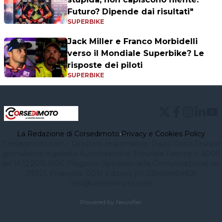
Futuro? Dipende dai risultati"
SUPERBIKE
Jack Miller e Franco Morbidelli
verso il Mondiale Superbike? Le
risposte dei piloti
SUPERBIKE
La Redazione di Corsedimoto
•
Privacy e Cookies Policy
Corsedimoto.com - Direttore responsabile: Paolo Gozzi Testata
giornalistica registrata Autorizzazione Tribunale Firenze n. 6009
del 14.12.2015 ROC (Registro Operatori della Comunicazione) no.
39721. Proprietà: CDM Edizioni (PI 03545940482)
info@corsedimoto.com
Powered by Newsifier