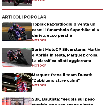
ARTICOLI POPOLARI
Toprak Razgatlioglu diventa un
caso: il funambolo Superbike alla
deriva, ecco perché
MOTOGP
Sprint MotoGP Silverstone: Martin
e Aprilia in festa, Marquez crolla.
La classifica piloti aggiornata
MOTOGP
Marquez frena il team Ducati:
"Dobbiamo stare calmi"
MOTOGP
SBK, Bautista: "Regola sul peso
stupida, non capiscono niente.