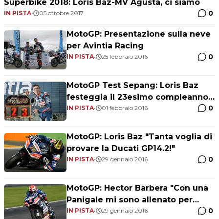
Superbike 2018: Loris Baz-MV Agusta, ci siamo
0
IN PISTA
•
05 ottobre 2017
MotoGP: Presentazione sulla neve
per Avintia Racing
0
IN PISTA
•
25 febbraio 2016
MotoGP Test Sepang: Loris Baz
festeggia il 23esimo compleanno
0
in pista
IN PISTA
•
01 febbraio 2016
MotoGP: Loris Baz "Tanta voglia di
provare la Ducati GP14.2!"
0
IN PISTA
•
29 gennaio 2016
MotoGP: Hector Barbera "Con una
Panigale mi sono allenato per
0
Sepang"
IN PISTA
•
29 gennaio 2016