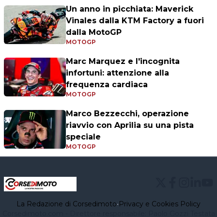
Un anno in picchiata: Maverick
Vinales dalla KTM Factory a fuori
dalla MotoGP
MOTOGP
Marc Marquez e l'incognita
infortuni: attenzione alla
frequenza cardiaca
MOTOGP
Marco Bezzecchi, operazione
riavvio con Aprilia su una pista
speciale
MOTOGP
La Redazione di Corsedimoto
•
Privacy e Cookies Policy
Corsedimoto.com - Direttore responsabile: Paolo Gozzi Testata