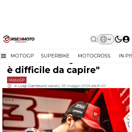
Home
MotoGP
Pecco Bagnaia Dopo L'incidente:
Pecco Bagnaia dopo
"Questa Moto È Difficile Da Capire"
MOTOGP
SUPERBIKE
MOTOCROSS
IN P
l'incidente: "Questa moto
è difficile da capire"
MotoGP
di
Luigi Ciamburro
sabato, 09 maggio 2026 alle 8:40