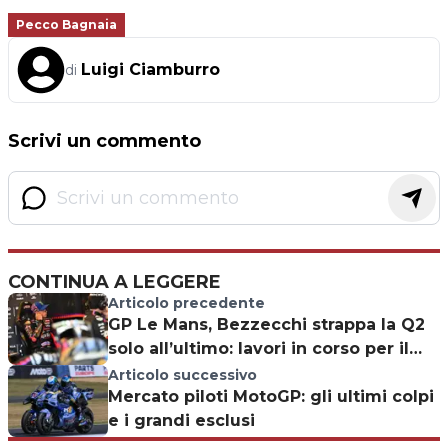
Pecco Bagnaia
Luigi Ciamburro
di
Scrivi un commento
CONTINUA A LEGGERE
Articolo precedente
GP Le Mans, Bezzecchi strappa la Q2
solo all’ultimo: lavori in corso per il
leader Aprilia
Articolo successivo
Mercato piloti MotoGP: gli ultimi colpi
e i grandi esclusi