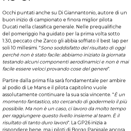
Occhi puntati anche su Di Giannantonio, autore di un
buon inizio di campionato e finora miglior pilota
Ducati nella classifica generale. Nelle prequalifiche
del pomeriggio ha guidato per la prima volta sotto
1:30, peccato che Zarco gli abbia soffiato il best lap per
soli 10 millesimi. "
Sono soddisfatto del risultato di oggi
perché non è stato facile: abbiamo iniziato la giornata
testando alcuni componenti aerodinamici e non è mai
facile essere veloci provando cose del genere
".
Partire dalla prima fila sarà fondamentale per ambire
al podio di Le Mans e il pilota capitolino vuole
assolutamente continuare la sua scia vincente. "
È un
momento fantastico, sto cercando di godermelo il più
possibile. Ma non è un caso, ci lavoro da molto tempo
per raggiungere questo livello insieme al team. È il
risultato di tanto duro lavoro
". La GP26 inizia a
rispondere bene, ma i piloti di Borgo Panigale ancora