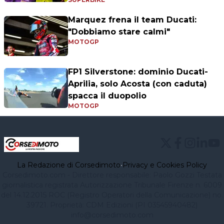
Marquez frena il team Ducati:
"Dobbiamo stare calmi"
MOTOGP
FP1 Silverstone: dominio Ducati-
Aprilia, solo Acosta (con caduta)
spacca il duopolio
MOTOGP
La Redazione di Corsedimoto
•
Privacy e Cookies Policy
Corsedimoto.com - Direttore responsabile: Paolo Gozzi Testata
giornalistica registrata Autorizzazione Tribunale Firenze n. 6009
del 14.12.2015 ROC (Registro Operatori della Comunicazione) no.
39721. Proprietà: CDM Edizioni (PI 03545940482)
info@corsedimoto.com