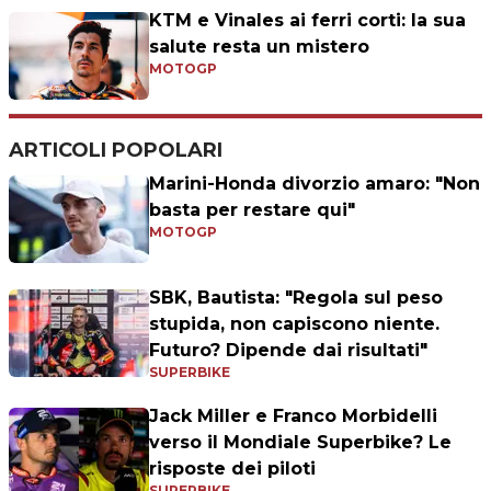
KTM e Vinales ai ferri corti: la sua
salute resta un mistero
MOTOGP
ARTICOLI POPOLARI
Marini-Honda divorzio amaro: "Non
basta per restare qui"
MOTOGP
SBK, Bautista: "Regola sul peso
stupida, non capiscono niente.
Futuro? Dipende dai risultati"
SUPERBIKE
Jack Miller e Franco Morbidelli
verso il Mondiale Superbike? Le
risposte dei piloti
SUPERBIKE