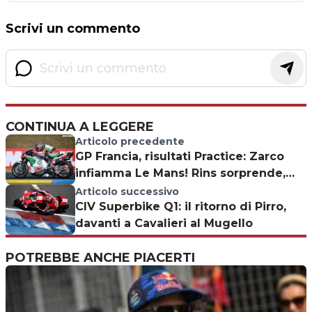
Scrivi un commento
CONTINUA A LEGGERE
Articolo precedente
GP Francia, risultati Practice: Zarco
infiamma Le Mans! Rins sorprende,
Marquez in Q1
Articolo successivo
CIV Superbike Q1: il ritorno di Pirro,
davanti a Cavalieri al Mugello
POTREBBE ANCHE PIACERTI