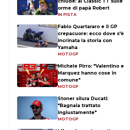
chiude: al Classic TT sulle
orme di papà Robert
IN PISTA
Fabio Quartararo e il GP
crepacuore: ecco dove s'è
incrinata la storia con
Yamaha
MOTOGP
Michele Pirro: "Valentino e
Marquez hanno cose in
comune"
MOTOGP
Stoner silura Ducati:
"Bagnaia trattato
ingiustamente"
MOTOGP