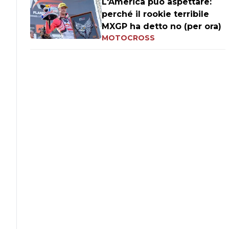
L'America può aspettare:
perché il rookie terribile
MXGP ha detto no (per ora)
MOTOCROSS