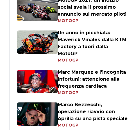
MotoGP 2027: un indizio
social svela il prossimo
annuncio sul mercato piloti
MOTOGP
Un anno in picchiata:
Maverick Vinales dalla KTM
Factory a fuori dalla
MotoGP
MOTOGP
Marc Marquez e l'incognita
infortuni: attenzione alla
frequenza cardiaca
MOTOGP
Marco Bezzecchi,
operazione riavvio con
Aprilia su una pista speciale
MOTOGP