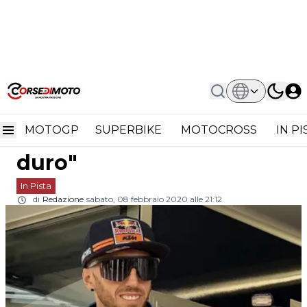
Home
In Pista
Tony Cairoli: "Mantova, Domenica Sarà
Tony Cairoli: "Mantova,
Un Rientro Duro"
MOTOGP
SUPERBIKE
MOTOCROSS
IN P
domenica sarà un rientro
duro"
In Pista
di
Redazione
sabato, 08 febbraio 2020 alle 21:12