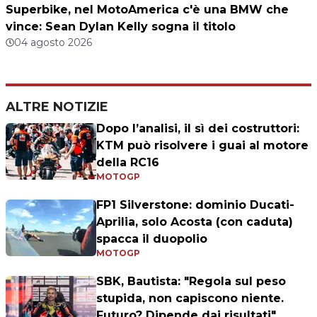
Superbike, nel MotoAmerica c'è una BMW che
vince: Sean Dylan Kelly sogna il titolo
04 agosto 2026
ALTRE NOTIZIE
Dopo l’analisi, il sì dei costruttori:
KTM può risolvere i guai al motore
della RC16
MOTOGP
FP1 Silverstone: dominio Ducati-
Aprilia, solo Acosta (con caduta)
spacca il duopolio
MOTOGP
SBK, Bautista: "Regola sul peso
stupida, non capiscono niente.
Futuro? Dipende dai risultati"