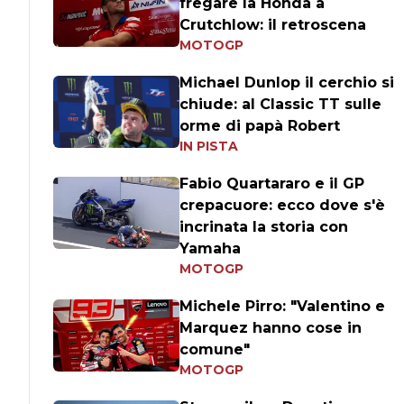
fregare la Honda a
Crutchlow: il retroscena
MOTOGP
Michael Dunlop il cerchio si
chiude: al Classic TT sulle
orme di papà Robert
IN PISTA
Fabio Quartararo e il GP
crepacuore: ecco dove s'è
incrinata la storia con
Yamaha
MOTOGP
Michele Pirro: "Valentino e
Marquez hanno cose in
comune"
MOTOGP