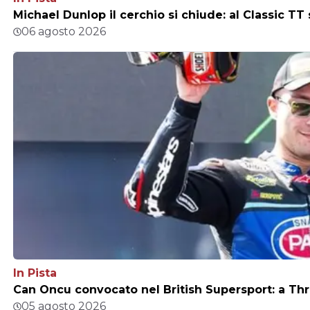
Michael Dunlop il cerchio si chiude: al Classic TT
06 agosto 2026
In Pista
Can Oncu convocato nel British Supersport: a Thr
05 agosto 2026