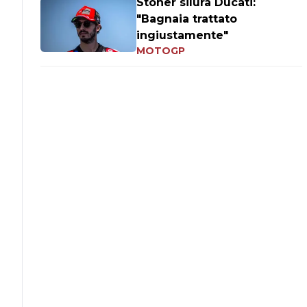
Stoner silura Ducati:
"Bagnaia trattato
ingiustamente"
MOTOGP