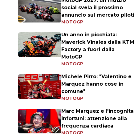
MotoGP 2027: un indizio
social svela il prossimo
annuncio sul mercato piloti
MOTOGP
Un anno in picchiata:
Maverick Vinales dalla KTM
Factory a fuori dalla
MotoGP
MOTOGP
Michele Pirro: "Valentino e
Marquez hanno cose in
comune"
MOTOGP
Marc Marquez e l'incognita
infortuni: attenzione alla
frequenza cardiaca
MOTOGP