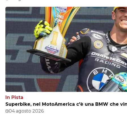
In Pista
Superbike, nel MotoAmerica c'è una BMW che vince
04 agosto 2026