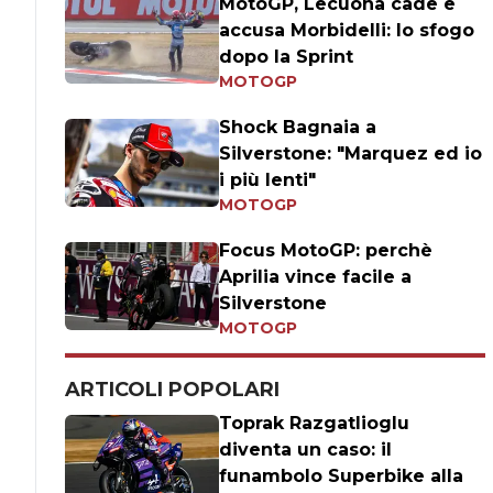
MotoGP, Lecuona cade e
accusa Morbidelli: lo sfogo
dopo la Sprint
MOTOGP
Shock Bagnaia a
Silverstone: "Marquez ed io
i più lenti"
MOTOGP
Focus MotoGP: perchè
Aprilia vince facile a
Silverstone
MOTOGP
ARTICOLI POPOLARI
Toprak Razgatlioglu
diventa un caso: il
funambolo Superbike alla