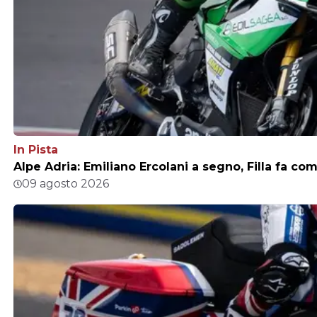
In Pista
Alpe Adria: Emiliano Ercolani a segno, Filla fa c
09 agosto 2026