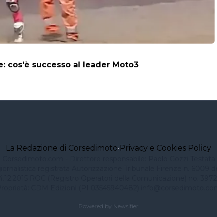
ne: cos'è successo al leader Moto3
La Redazione di Corsedimoto
•
Privacy e Cookies Policy
Corsedimoto.com - Direttore responsabile: Paolo Gozzi Testata
iornalistica registrata Autorizzazione Tribunale Firenze n. 6009 d
4.12.2015 ROC (Registro Operatori della Comunicazione) no. 3972
roprietà: CDM Edizioni (PI 03545940482)
info@corsedimoto.co
Powered by Newsifier