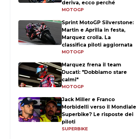
deriva, ecco perché
MOTOGP
Sprint MotoGP Silverstone:
Martin e Aprilia in festa,
Marquez crolla. La
classifica piloti aggiornata
MOTOGP
Marquez frena il team
Ducati: "Dobbiamo stare
calmi"
MOTOGP
Jack Miller e Franco
Morbidelli verso il Mondiale
Superbike? Le risposte dei
piloti
SUPERBIKE