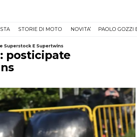
ISTA
STORIE DI MOTO
NOVITA’
PAOLO GOZZI 
te Superstock E Supertwins
: posticipate
ins