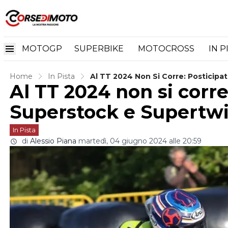
MOTOGP
SUPERBIKE
MOTOCROSS
IN P
Home
In Pista
Al TT 2024 Non Si Corre: Posticipa
Al TT 2024 non si corre
Superstock e Supertw
In Pista
di
Alessio Piana
martedì, 04 giugno 2024 alle 20:59