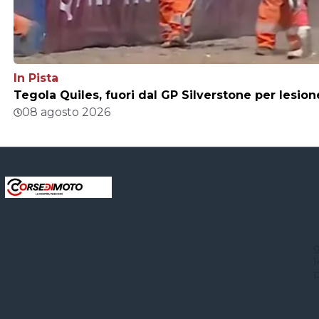
In Pista
Tegola Quiles, fuori dal GP Silverstone per lesio
08 agosto 2026
g
1
P