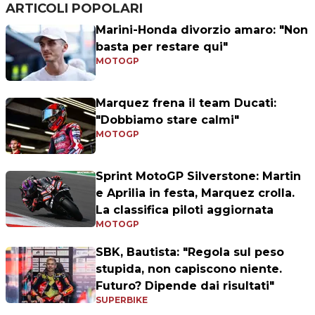
ARTICOLI POPOLARI
Marini-Honda divorzio amaro: "Non
basta per restare qui"
MOTOGP
Marquez frena il team Ducati:
"Dobbiamo stare calmi"
MOTOGP
Sprint MotoGP Silverstone: Martin
e Aprilia in festa, Marquez crolla.
La classifica piloti aggiornata
MOTOGP
SBK, Bautista: "Regola sul peso
stupida, non capiscono niente.
Futuro? Dipende dai risultati"
SUPERBIKE