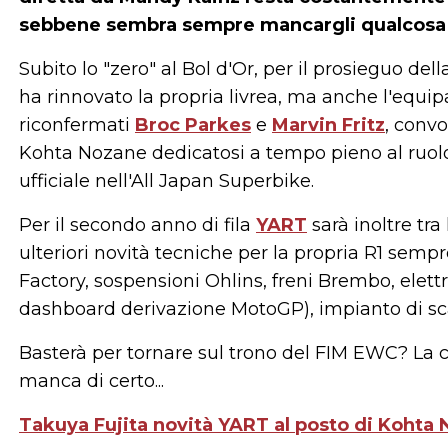
sebbene sembra sempre mancargli qualcosa p
Subito lo "zero" al Bol d'Or, per il prosieguo de
ha rinnovato la propria livrea, ma anche l'equip
riconfermati
Broc Parkes
e
Marvin Fritz
, convo
Kohta Nozane dedicatosi a tempo pieno al ruol
ufficiale nell'All Japan Superbike.
Per il secondo anno di fila
YART
sarà inoltre tr
ulteriori novità tecniche per la propria R1 semp
Factory, sospensioni Ohlins, freni Brembo, ele
dashboard derivazione MotoGP), impianto di sca
Basterà per tornare sul trono del FIM EWC? La c
manca di certo...
Takuya Fujita novità YART al posto di Kohta