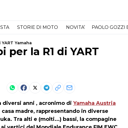
ISTA
STORIE DI MOTO
NOVITA’
PAOLO GOZZI 
Di YART Yamaha
i per la R1 di YART
diversi anni , acronimo di
Yamaha Austria
la casa madre, rappresentando in diverse
uka. Tra alti e (molti...) bassi, la compagine
ai vertici del Mondiale Endurance FIM EWC,