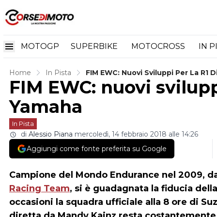
MOTOGP
SUPERBIKE
MOTOCROSS
IN P
Home
In Pista
FIM EWC: Nuovi Sviluppi Per La R1 
FIM EWC: nuovi svilupp
Yamaha
In Pista
di
Alessio Piana
mercoledì, 14 febbraio 2018 alle 14:26
Aggiungi come fonte preferita su Google
Campione del Mondo Endurance nel 2009, da 
Racing Team
, si è guadagnata la fiducia del
occasioni la squadra ufficiale alla 8 ore di Suz
diretta da Mandy Kainz resta costantemente 