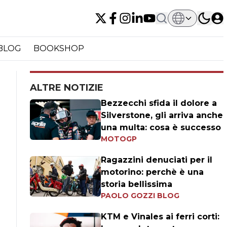
BLOG
BOOKSHOP
ALTRE NOTIZIE
Bezzecchi sfida il dolore a
Silverstone, gli arriva anche
una multa: cosa è successo
MOTOGP
Ragazzini denuciati per il
motorino: perchè è una
storia bellissima
PAOLO GOZZI BLOG
KTM e Vinales ai ferri corti: