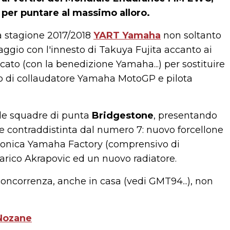
er puntare al massimo alloro.
lla stagione 2017/2018
YART Yamaha
non soltanto
aggio con l'innesto di Takuya Fujita accanto ai
cato (con la benedizione Yamaha...) per sostituire
o di collaudatore Yamaha MotoGP e pilota
a le squadre di punta
Bridgestone
, presentando
re contraddistinta dal numero 7: nuovo forcellone
ttronica Yamaha Factory (comprensivo di
rico Akrapovic ed un nuovo radiatore.
oncorrenza, anche in casa (vedi GMT94...), non
 Nozane