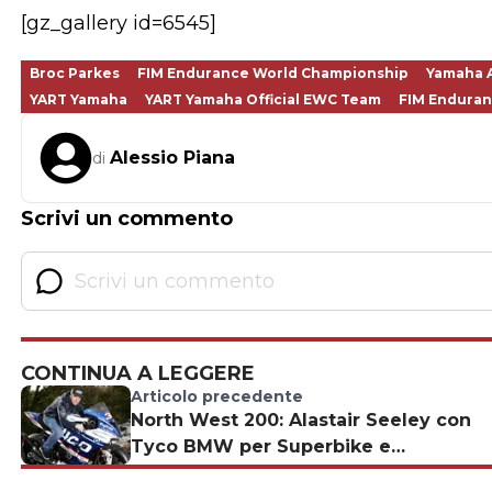
[gz_gallery id=6545]
Broc Parkes
FIM Endurance World Championship
Yamaha A
YART Yamaha
YART Yamaha Official EWC Team
FIM Enduran
Alessio Piana
di
Scrivi un commento
CONTINUA A LEGGERE
Articolo precedente
North West 200: Alastair Seeley con
Tyco BMW per Superbike e
Superstock