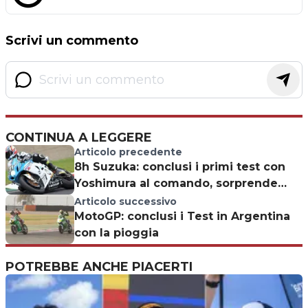
Scrivi un commento
CONTINUA A LEGGERE
Articolo precedente
8h Suzuka: conclusi i primi test con
Yoshimura al comando, sorprende
Schwantz
Articolo successivo
MotoGP: conclusi i Test in Argentina
con la pioggia
POTREBBE ANCHE PIACERTI