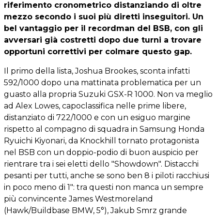
riferimento cronometrico distanziando di oltre
mezzo secondo i suoi più diretti inseguitori. Un
bel vantaggio per il recordman del BSB, con gli
avversari già costretti dopo due turni a trovare
opportuni correttivi per colmare questo gap.
Il primo della lista, Joshua Brookes, sconta infatti
592/1000 dopo una mattinata problematica per un
guasto alla propria Suzuki GSX-R 1000. Non va meglio
ad Alex Lowes, capoclassifica nelle prime libere,
distanziato di 722/1000 e con un esiguo margine
rispetto al compagno di squadra in Samsung Honda
Ryuichi Kiyonari, da Knockhill tornato protagonista
nel BSB con un doppio-podio di buon auspicio per
rientrare tra i sei eletti dello "Showdown". Distacchi
pesanti per tutti, anche se sono ben 8 i piloti racchiusi
in poco meno di 1": tra questi non manca un sempre
più convincente James Westmoreland
(Hawk/Buildbase BMW, 5°), Jakub Smrz grande