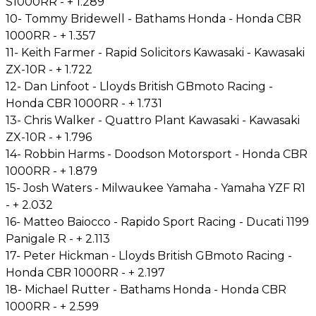
S1000RR - + 1.289
10- Tommy Bridewell - Bathams Honda - Honda CBR
1000RR - + 1.357
11- Keith Farmer - Rapid Solicitors Kawasaki - Kawasaki
ZX-10R - + 1.722
12- Dan Linfoot - Lloyds British GBmoto Racing -
Honda CBR 1000RR - + 1.731
13- Chris Walker - Quattro Plant Kawasaki - Kawasaki
ZX-10R - + 1.796
14- Robbin Harms - Doodson Motorsport - Honda CBR
1000RR - + 1.879
15- Josh Waters - Milwaukee Yamaha - Yamaha YZF R1
- + 2.032
16- Matteo Baiocco - Rapido Sport Racing - Ducati 1199
Panigale R - + 2.113
17- Peter Hickman - Lloyds British GBmoto Racing -
Honda CBR 1000RR - + 2.197
18- Michael Rutter - Bathams Honda - Honda CBR
1000RR - + 2.599