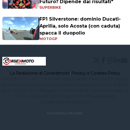
Futuro? Dipende dai risultati"
SUPERBIKE
FP1 Silverstone: dominio Ducati-
Aprilia, solo Acosta (con caduta)
spacca il duopolio
MOTOGP
La Redazione di Corsedimoto
•
Privacy e Cookies Policy
Corsedimoto.com - Direttore responsabile: Paolo Gozzi Testata
giornalistica registrata Autorizzazione Tribunale Firenze n. 6009
del 14.12.2015 ROC (Registro Operatori della Comunicazione) no.
39721. Proprietà: CDM Edizioni (PI 03545940482)
info@corsedimoto.com
Powered by Newsifier