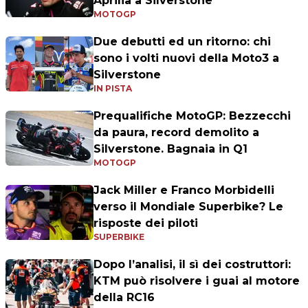
Aprilia a Silverstone
MOTOGP
Due debutti ed un ritorno: chi
sono i volti nuovi della Moto3 a
Silverstone
IN PISTA
Prequalifiche MotoGP: Bezzecchi
da paura, record demolito a
Silverstone. Bagnaia in Q1
MOTOGP
Jack Miller e Franco Morbidelli
verso il Mondiale Superbike? Le
risposte dei piloti
SUPERBIKE
Dopo l’analisi, il sì dei costruttori:
KTM può risolvere i guai al motore
della RC16