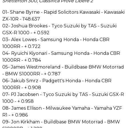
Snetterton 300, Classifica Prove Libere 2
01- Shane Byrne - Rapid Solicitors Kawasaki - Kawasaki
ZX-10R - 1'48.637
02- Joshua Brookes - Tyco Suzuki by TAS - Suzuki
GSX-R 1000 - + 0.592
03- Alex Lowes - Samsung Honda - Honda CBR
1000RR - + 0.722
04- Ryuichi Kiyonari - Samsung Honda - Honda CBR
1000RR - + 0.784
05- James Westmoreland - Buildbase BMW Motorrad
- BMW S1000RR - + 0.787
06- Jakub Smrz - Padgett's Honda - Honda CBR
1000RR - + 0.908
07- PJ Jacobsen - Tyco Suzuki by TAS - Suzuki GSX-R
1000 - + 0.958
08- James Ellison - Milwaukee Yamaha - Yamaha YZF
R1 - + 0.986
09- Jon Kirkham - Buildbase BMW Motorrad - BMW