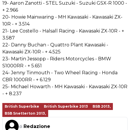
19- Aaron Zanotti - STEL Suzuki - Suzuki GSX-R 1000 -
+ 2.966
20- Howie Mainwaring - MH Kawasaki - Kawasaki ZX-
10R - + 3.514
21- Lee Costello - Halsall Racing - Kawasaki ZX-10R - +
3.587
22- Danny Buchan - Quattro Plant Kawasaki -
Kawasaki ZX-10R - + 4.525
23- Martin Jessopp - Riders Motorcycles - BMW
S1000RR - + 5.651
24- Jenny Tinmouth - Two Wheel Racing - Honda
CBR 1000RR - + 6.129
25- Michael Howarth - MH Kawasaki - Kawasaki ZX-10R
- + 8.237
British Superbike
British Superbike 2013
BSB 2013,
BSB Snetterton 2013,
Redazione
di