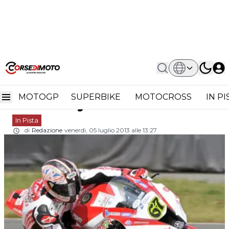
Home
In Pista
BSB Snetterton Prove 2: Shane Byrne
BSB Snetterton Prove 2:
Al Comando
MOTOGP
SUPERBIKE
MOTOCROSS
IN P
Shane Byrne al comando
In Pista
di
Redazione
venerdì, 05 luglio 2013 alle 13:27