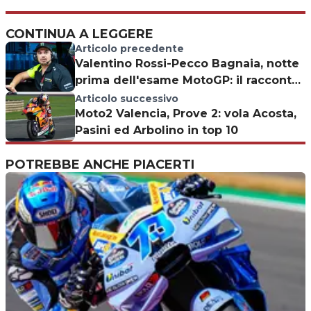
CONTINUA A LEGGERE
Articolo precedente
Valentino Rossi-Pecco Bagnaia, notte
prima dell'esame MotoGP: il racconto
di 'Uccio'
Articolo successivo
Moto2 Valencia, Prove 2: vola Acosta,
Pasini ed Arbolino in top 10
POTREBBE ANCHE PIACERTI