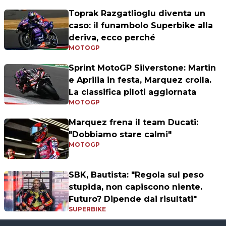
Toprak Razgatlioglu diventa un
caso: il funambolo Superbike alla
deriva, ecco perché
MOTOGP
Sprint MotoGP Silverstone: Martin
e Aprilia in festa, Marquez crolla.
La classifica piloti aggiornata
MOTOGP
Marquez frena il team Ducati:
"Dobbiamo stare calmi"
MOTOGP
SBK, Bautista: "Regola sul peso
stupida, non capiscono niente.
Futuro? Dipende dai risultati"
SUPERBIKE