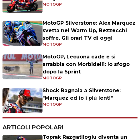
MOTOGP
MotoGP Silverstone: Alex Marquez
svetta nel Warm Up, Bezzecchi
soffre. Gli orari TV di oggi
MOTOGP
MotoGP, Lecuona cade e si
arrabbia con Morbidelli: lo sfogo
dopo la Sprint
MOTOGP
Shock Bagnaia a Silverstone:
"Marquez ed io i più lenti"
MOTOGP
ARTICOLI POPOLARI
Toprak Razgatlioglu diventa un