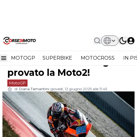
Home
MotoGP
José Antonio Rueda, Occhi Sul
José Antonio Rueda,
Futuro: Ha Già Provato La Moto2!
MOTOGP
SUPERBIKE
MOTOCROSS
IN P
occhi sul futuro: ha già
provato la Moto2!
MotoGP
di
Diana Tamantini
giovedì, 12 giugno 2025 alle 11:45