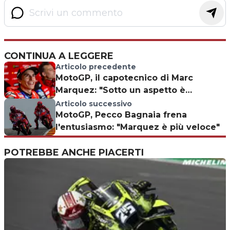
CONTINUA A LEGGERE
Articolo precedente
MotoGP, il capotecnico di Marc
Marquez: "Sotto un aspetto è
peggiorato..."
Articolo successivo
MotoGP, Pecco Bagnaia frena
l'entusiasmo: "Marquez è più veloce"
POTREBBE ANCHE PIACERTI