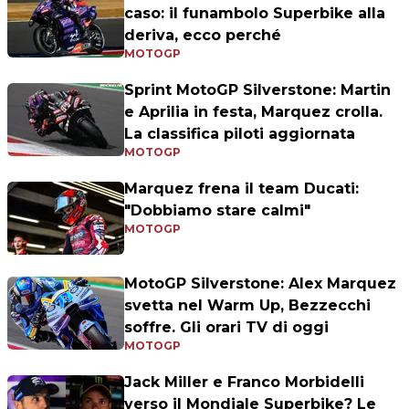
caso: il funambolo Superbike alla
deriva, ecco perché
MOTOGP
Sprint MotoGP Silverstone: Martin
e Aprilia in festa, Marquez crolla.
La classifica piloti aggiornata
MOTOGP
Marquez frena il team Ducati:
"Dobbiamo stare calmi"
MOTOGP
MotoGP Silverstone: Alex Marquez
svetta nel Warm Up, Bezzecchi
soffre. Gli orari TV di oggi
MOTOGP
Jack Miller e Franco Morbidelli
verso il Mondiale Superbike? Le