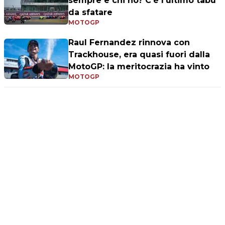
sempre e chi no? C'è l’ultimo tabù
da sfatare
MOTOGP
Raul Fernandez rinnova con
Trackhouse, era quasi fuori dalla
MotoGP: la meritocrazia ha vinto
MOTOGP