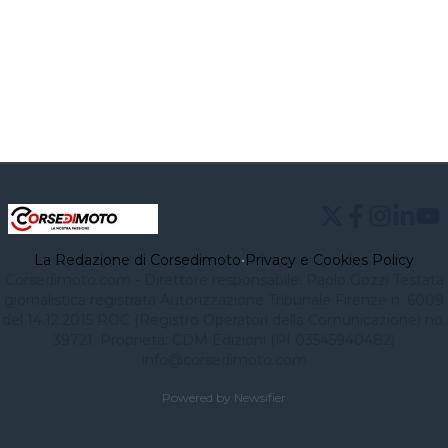
La Redazione di Corsedimoto
•
Privacy e Cookies Policy
Corsedimoto.com - Direttore responsabile: Paolo Gozzi Testata
giornalistica registrata Autorizzazione Tribunale Firenze n. 6009
del 14.12.2015 ROC (Registro Operatori della Comunicazione) no.
39721. Proprietà: CDM Edizioni (PI 03545940482)
info@corsedimoto.com
Powered by Newsifier