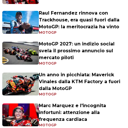
Raul Fernandez rinnova con
Trackhouse, era quasi fuori dalla
MotoGP: la meritocrazia ha vinto
MOTOGP
MotoGP 2027: un indizio social
svela il prossimo annuncio sul
mercato piloti
MOTOGP
Un anno in picchiata: Maverick
Vinales dalla KTM Factory a fuori
dalla MotoGP
MOTOGP
Marc Marquez e l'incognita
infortuni: attenzione alla
frequenza cardiaca
MOTOGP