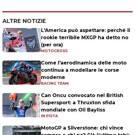
ALTRE NOTIZIE
L'America può aspettare: perché il
rookie terribile MXGP ha detto no
(per ora)
MOTOCROSS
Come l'aerodinamica delle moto
continua a modellare le corse
moderne
RACING TEAM
Can Oncu convocato nel British
Supersport: a Thruxton sfida
mondiale con Oli Bayliss
IN PISTA
MotoGP a Silverstone: chi vince