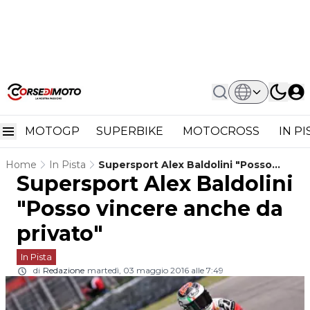
MOTOGP
SUPERBIKE
MOTOCROSS
IN P
Home
In Pista
Supersport Alex Baldolini "Posso
Supersport Alex Baldolini
Vincere Anche Da Privato"
"Posso vincere anche da
privato"
In Pista
di
Redazione
martedì, 03 maggio 2016 alle 7:49