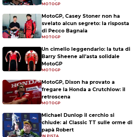
MOTOGP
MotoGP, Casey Stoner non ha
svelato alcun segreto: la risposta
di Pecco Bagnaia
MOTOGP
Un cimelio leggendario: la tuta di
Barry Sheene all’asta solidale
MotoGP
MOTOGP
MotoGP, Dixon ha provato a
fregare la Honda a Crutchlow: il
retroscena
MOTOGP
Michael Dunlop il cerchio si
chiude: al Classic TT sulle orme di
papà Robert
IN PISTA