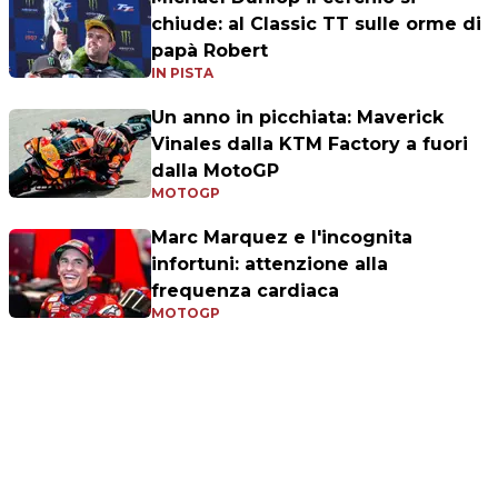
chiude: al Classic TT sulle orme di
papà Robert
IN PISTA
Un anno in picchiata: Maverick
Vinales dalla KTM Factory a fuori
dalla MotoGP
MOTOGP
Marc Marquez e l'incognita
infortuni: attenzione alla
frequenza cardiaca
MOTOGP