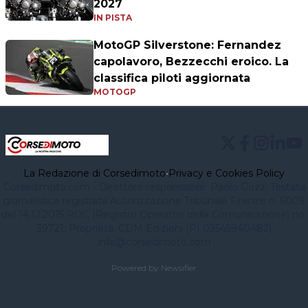
2027
IN PISTA
MotoGP Silverstone: Fernandez
capolavoro, Bezzecchi eroico. La
classifica piloti aggiornata
MOTOGP
La Redazione di Corsedimoto
•
Privacy e Cookies Policy
Corsedimoto.com - Direttore responsabile: Paolo Gozzi Testata
giornalistica registrata Autorizzazione Tribunale Firenze n. 6009
del 14.12.2015 ROC (Registro Operatori della Comunicazione) no.
39721. Proprietà: CDM Edizioni (PI 03545940482)
info@corsedimoto.com
Powered by Newsifier