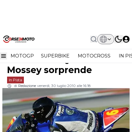
Home
In Pista
Superstock 600 Silverstone Qualifiche
Superstock 600
1: Mossey Sorprende
MOTOGP
SUPERBIKE
MOTOCROSS
IN P
Silverstone Qualifiche 1:
Mossey sorprende
In Pista
di
Redazione
venerdì, 30 luglio 2010 alle 16:18