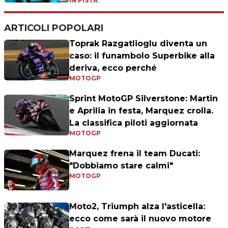
IN PISTA
ARTICOLI POPOLARI
Toprak Razgatlioglu diventa un
caso: il funambolo Superbike alla
deriva, ecco perché
MOTOGP
Sprint MotoGP Silverstone: Martin
e Aprilia in festa, Marquez crolla.
La classifica piloti aggiornata
MOTOGP
Marquez frena il team Ducati:
"Dobbiamo stare calmi"
MOTOGP
Moto2, Triumph alza l'asticella:
ecco come sarà il nuovo motore