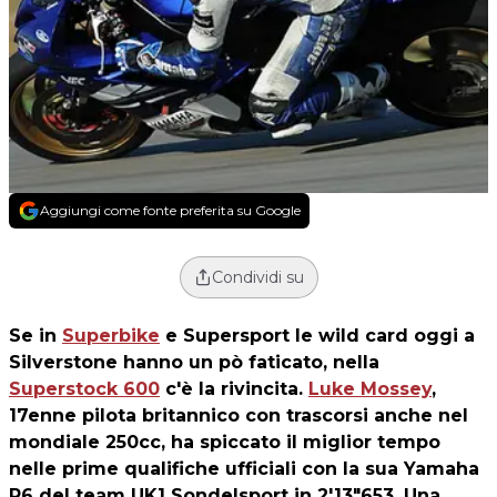
Aggiungi come fonte preferita su Google
Condividi su
Se in
Superbike
e Supersport le wild card oggi a
Silverstone hanno un pò faticato, nella
Superstock 600
c'è la rivincita.
Luke Mossey
,
17enne pilota britannico con trascorsi anche nel
mondiale 250cc, ha spiccato il miglior tempo
nelle prime qualifiche ufficiali con la sua Yamaha
R6 del team UK1 Sondelsport in 2'13"653. Una