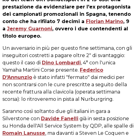
prestazione da evidenziare per l'ex protagonista
dei campionati promozionali in Spagna, tenendo
conto che ha rifilato 7 decimi a
Florian Marino
, 9
a
Jeremy Guarnoni
, ovvero i due contendenti al
titolo europeo.
Un avversario in più per questo fine settimana, con gli
inseguitori costretti a pagare oltre 2" di svantaggio:
questo il caso di
Dino Lombardi
, 4° con l'unica
Yamaha Martini Corse presente.
Federico
D'Annunzio
è stato infatti "fermato" dai medici per
non scontrarsi con le cure prescritte a seguito della
recente frattura alla clavicola (operata settimana
scorsa): lo ritroveremo in pista al Nurburgring.
Saranno così soltanto due gli italiani in gara a
Silverstone con
Davide Fanelli
già in sesta posizione
su Honda dell'All Service System by QDP, alle spalle di
Romain Lanusse
, ma davanti a Steven Le Coquen e