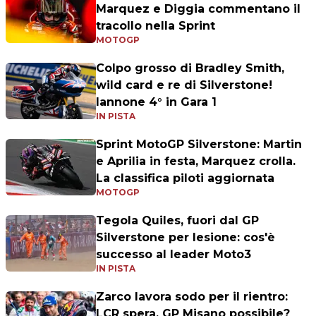
Marquez e Diggia commentano il
tracollo nella Sprint
MOTOGP
Colpo grosso di Bradley Smith,
wild card e re di Silverstone!
Iannone 4° in Gara 1
IN PISTA
Sprint MotoGP Silverstone: Martin
e Aprilia in festa, Marquez crolla.
La classifica piloti aggiornata
MOTOGP
Tegola Quiles, fuori dal GP
Silverstone per lesione: cos'è
successo al leader Moto3
IN PISTA
Zarco lavora sodo per il rientro:
LCR spera, GP Misano possibile?