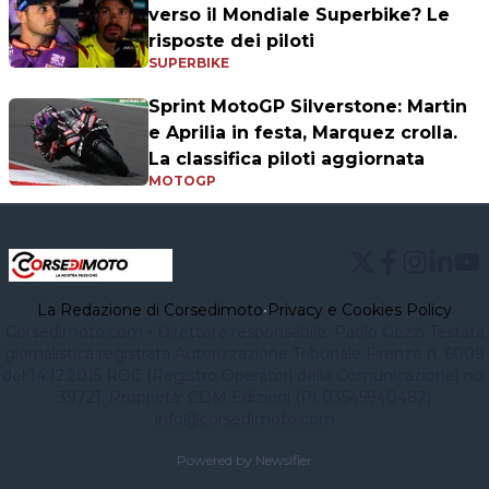
verso il Mondiale Superbike? Le
risposte dei piloti
SUPERBIKE
Sprint MotoGP Silverstone: Martin
e Aprilia in festa, Marquez crolla.
La classifica piloti aggiornata
MOTOGP
La Redazione di Corsedimoto
•
Privacy e Cookies Policy
Corsedimoto.com - Direttore responsabile: Paolo Gozzi Testata
giornalistica registrata Autorizzazione Tribunale Firenze n. 6009
del 14.12.2015 ROC (Registro Operatori della Comunicazione) no.
39721. Proprietà: CDM Edizioni (PI 03545940482)
info@corsedimoto.com
Powered by Newsifier