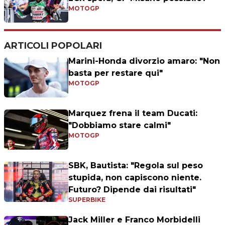
MOTOGP
ARTICOLI POPOLARI
Marini-Honda divorzio amaro: "Non
basta per restare qui"
MOTOGP
Marquez frena il team Ducati:
"Dobbiamo stare calmi"
MOTOGP
SBK, Bautista: "Regola sul peso
stupida, non capiscono niente.
Futuro? Dipende dai risultati"
SUPERBIKE
Jack Miller e Franco Morbidelli