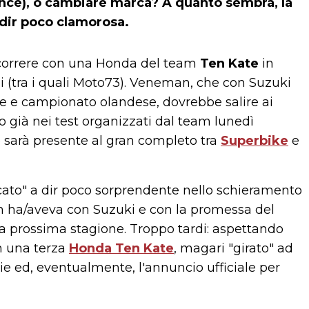
nce), o cambiare marca? A quanto sembra, la
a dir poco clamorosa.
correre con una Honda del team
Ten Kate
in
li (tra i quali Moto73). Veneman, che con Suzuki
e e campionato olandese, dovrebbe salire ai
ià nei test organizzati dal team lunedì
 sarà presente al gran completo tra
Superbike
e
rcato" a dir poco sorprendente nello schieramento
 ha/aveva con Suzuki e con la promessa del
lla prossima stagione. Troppo tardi: aspettando
on una terza
Honda Ten Kate
, magari "girato" ad
zie ed, eventualmente, l'annuncio ufficiale per