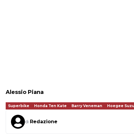
Alessio Piana
Superbike
Honda Ten Kate
Barry Veneman
Hoegee Suzu
Redazione
di