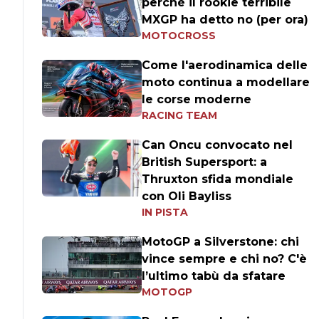
perché il rookie terribile
MXGP ha detto no (per ora)
MOTOCROSS
Come l'aerodinamica delle
moto continua a modellare
le corse moderne
RACING TEAM
Can Oncu convocato nel
British Supersport: a
Thruxton sfida mondiale
con Oli Bayliss
IN PISTA
MotoGP a Silverstone: chi
vince sempre e chi no? C'è
l’ultimo tabù da sfatare
MOTOGP