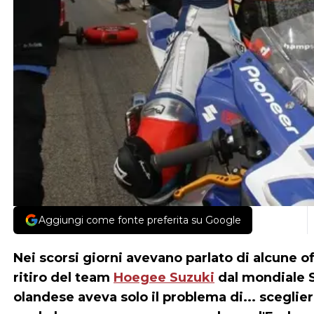
Aggiungi come fonte preferita su Google
Nei scorsi giorni avevano parlato di alcune o
ritiro del team
Hoegee Suzuki
dal mondiale Su
olandese aveva solo il problema di... sceglier