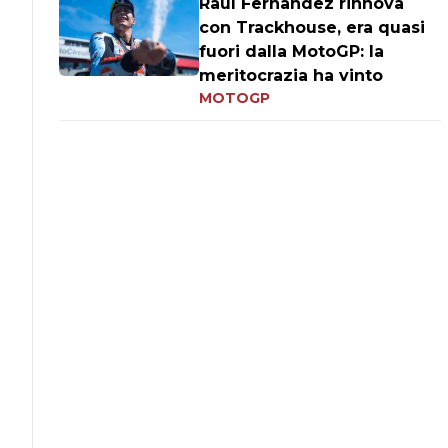
Raul Fernandez rinnova
con Trackhouse, era quasi
fuori dalla MotoGP: la
meritocrazia ha vinto
MOTOGP