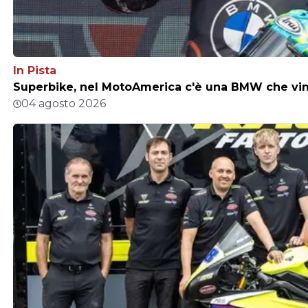
In Pista
Superbike, nel MotoAmerica c'è una BMW che vince
04 agosto 2026