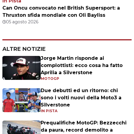
In Pista
Can Oncu convocato nel British Supersport: a
Thruxton sfida mondiale con Oli Bayliss
05 agosto 2026
ALTRE NOTIZIE
Jorge Martin risponde ai
complottisti: ecco cosa ha fatto
Aprilia a Silverstone
MOTOGP
Due debutti ed un ritorno: chi
sono i volti nuovi della Moto3 a
Silverstone
IN PISTA
Prequalifiche MotoGP: Bezzecchi
da paura, record demolito a