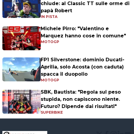
chiude: al Classic TT sulle orme di
papà Robert
IN PISTA
Michele Pirro: "Valentino e
Marquez hanno cose in comune"
MOTOGP
FP1 Silverstone: dominio Ducati-
Aprilia, solo Acosta (con caduta)
spacca il duopolio
MOTOGP
SBK, Bautista: "Regola sul peso
stupida, non capiscono niente.
Futuro? Dipende dai risultati"
SUPERBIKE