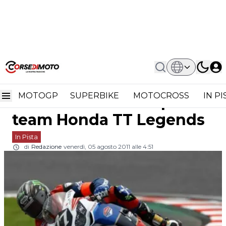
Home
In Pista
Endurance: 8 Ore Di Suzuka
Endurance: 8 ore di
Sfortunata Per Il Team Honda TT
Legends
MOTOGP
SUPERBIKE
MOTOCROSS
IN P
Suzuka sfortunata per il
team Honda TT Legends
In Pista
di
Redazione
venerdì, 05 agosto 2011 alle 4:51