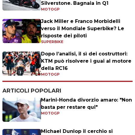
Silverstone. Bagnaia in Q1
MOTOGP
Jack Miller e Franco Morbidelli
verso il Mondiale Superbike? Le
risposte dei piloti
SUPERBIKE
Dopo l’analisi, il sì dei costruttori:
KTM può risolvere i guai al motore
della RC16
MOTOGP
ARTICOLI POPOLARI
Marini-Honda divorzio amaro: "Non
basta per restare qui"
MOTOGP
Michael Dunlop il cerchio si