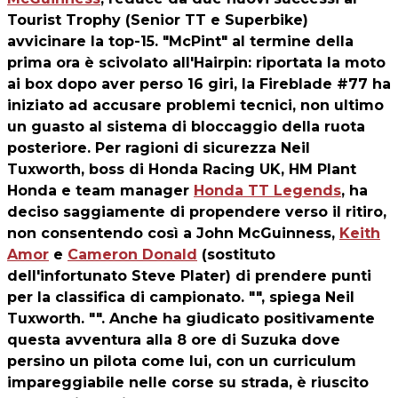
Tourist Trophy (Senior TT e Superbike)
avvicinare la top-15. "McPint" al termine della
prima ora è scivolato all'Hairpin: riportata la moto
ai box dopo aver perso 16 giri, la Fireblade #77 ha
iniziato ad accusare problemi tecnici, non ultimo
un guasto al sistema di bloccaggio della ruota
posteriore. Per ragioni di sicurezza Neil
Tuxworth, boss di Honda Racing UK, HM Plant
Honda e team manager
Honda TT Legends
, ha
deciso saggiamente di propendere verso il ritiro,
non consentendo così a John McGuinness,
Keith
Amor
e
Cameron Donald
(sostituto
dell'infortunato Steve Plater) di prendere punti
per la classifica di campionato. "", spiega Neil
Tuxworth. "". Anche ha giudicato positivamente
questa avventura alla 8 ore di Suzuka dove
persino un pilota come lui, con un curriculum
impareggiabile nelle corse su strada, è riuscito