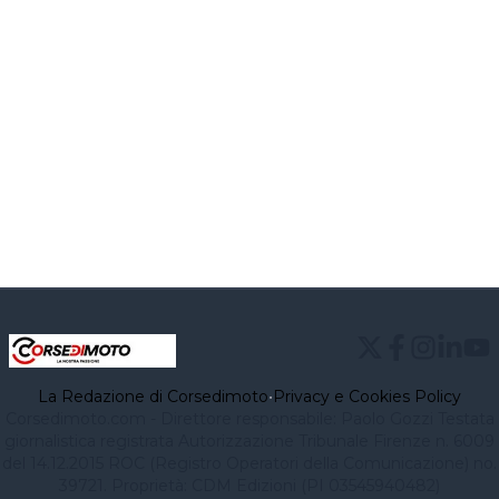
La Redazione di Corsedimoto
•
Privacy e Cookies Policy
Corsedimoto.com - Direttore responsabile: Paolo Gozzi Testata
giornalistica registrata Autorizzazione Tribunale Firenze n. 6009
del 14.12.2015 ROC (Registro Operatori della Comunicazione) no.
39721. Proprietà: CDM Edizioni (PI 03545940482)