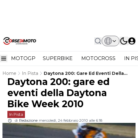
MOTOGP
SUPERBIKE
MOTOCROSS
IN P
Home
In Pista
Daytona 200: Gare Ed Eventi Della
Daytona 200: gare ed
Daytona Bike Week 2010
eventi della Daytona
Bike Week 2010
In Pista
di
Redazione
mercoledì, 24 febbraio 2010 alle 6:18