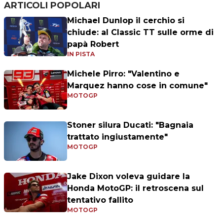
ARTICOLI POPOLARI
Michael Dunlop il cerchio si
chiude: al Classic TT sulle orme di
papà Robert
IN PISTA
Michele Pirro: "Valentino e
Marquez hanno cose in comune"
MOTOGP
Stoner silura Ducati: "Bagnaia
trattato ingiustamente"
MOTOGP
Jake Dixon voleva guidare la
Honda MotoGP: il retroscena sul
tentativo fallito
MOTOGP