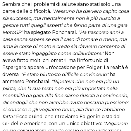
Sembra che i problemi di salute siano stati solo una
parte delle difficoltà.
"Nessuno ha davvero capito cosa
sia successo, ma mentalmente non è più riuscito a
gestire tutti quegli aspetti che fanno parte di una gara
MotoGP"
ha spiegato Poncharal.
"Ha trascorso anni a
casa senza sapere se era il caso di tornare o meno, ma
ama le corse di moto e credo sia davvero contento di
essere stato ingaggiato come collaudatore."
Non
aveva fatto molti chilometri, ma l'infortunio di
Espargaro appare un'occasione per Folger. La realtà è
diversa.
"È stato piuttosto difficile convincerlo"
ha
ammesso Poncharal.
"Ripeteva che non era più un
pilota, che la sua testa non era più impostata nella
mentalità da gara. Alla fine siamo riusciti a convincerlo,
dicendogli che non avrebbe avuto nessuna pressione:
ci conosce e gli vogliamo bene, alla fine ce l'abbiamo
fatta."
Ecco quindi che ritroviamo Folger in pista dal
GP delle Americhe, con un unico obiettivo:
"Migliorare
come collaudatore, dando così le giuste indicazioni