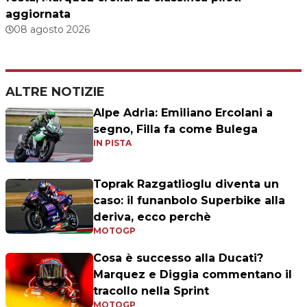
aggiornata
08 agosto 2026
ALTRE NOTIZIE
Alpe Adria: Emiliano Ercolani a
segno, Filla fa come Bulega
IN PISTA
Toprak Razgatlioglu diventa un
caso: il funanbolo Superbike alla
deriva, ecco perchè
MOTOGP
Cosa è successo alla Ducati?
Marquez e Diggia commentano il
tracollo nella Sprint
MOTOGP