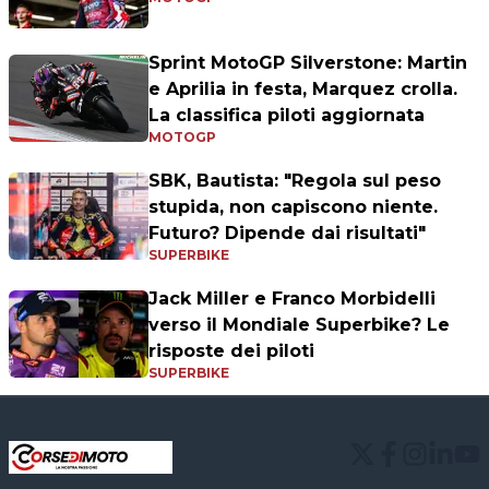
Sprint MotoGP Silverstone: Martin
e Aprilia in festa, Marquez crolla.
La classifica piloti aggiornata
MOTOGP
SBK, Bautista: "Regola sul peso
stupida, non capiscono niente.
Futuro? Dipende dai risultati"
SUPERBIKE
Jack Miller e Franco Morbidelli
verso il Mondiale Superbike? Le
risposte dei piloti
SUPERBIKE