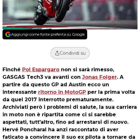
Aggiungi come fonte preferita su Google
Condividi su
Finché
Pol Espargaro
non si sarà rimesso,
GASGAS Tech3 va avanti con
Jonas Folger
. A
partire da questo GP ad Austin ecco un
interessante
ritorno in MotoGP
per la prima volta
da quel 2017 interrotto prematuramente.
Archiviati però i problemi di salute, la sua carriera
in moto non è ripartita come ci si sarebbe
aspettati, tutt'altro, fino ad arrestarsi di nuovo.
Hervé Poncharal ha anzi raccontato di aver
faticato a convincere il suo ex pilota a tornare da