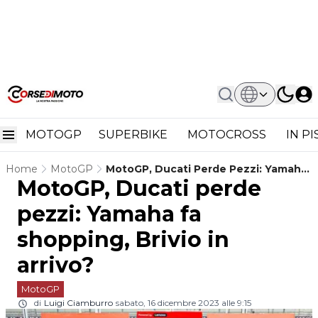
MOTOGP
SUPERBIKE
MOTOCROSS
IN P
Home
MotoGP
MotoGP, Ducati Perde Pezzi: Yamaha
MotoGP, Ducati perde
Fa Shopping, Brivio In Arrivo?
pezzi: Yamaha fa
shopping, Brivio in
arrivo?
MotoGP
di
Luigi Ciamburro
sabato, 16 dicembre 2023 alle 9:15