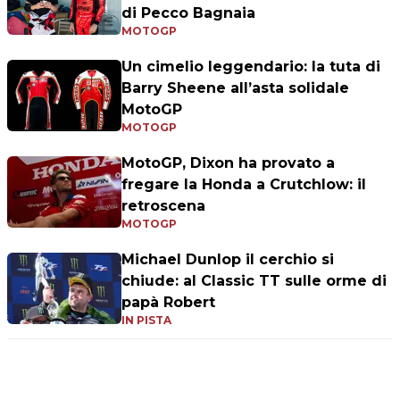
di Pecco Bagnaia
MOTOGP
Un cimelio leggendario: la tuta di
Barry Sheene all’asta solidale
MotoGP
MOTOGP
MotoGP, Dixon ha provato a
fregare la Honda a Crutchlow: il
retroscena
MOTOGP
Michael Dunlop il cerchio si
chiude: al Classic TT sulle orme di
papà Robert
IN PISTA