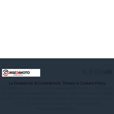
La Redazione di Corsedimoto
•
Privacy e Cookies Policy
Corsedimoto.com - Direttore responsabile: Paolo Gozzi Testata
giornalistica registrata Autorizzazione Tribunale Firenze n. 6009
del 14.12.2015 ROC (Registro Operatori della Comunicazione) no.
39721. Proprietà: CDM Edizioni (PI 03545940482)
info@corsedimoto.com