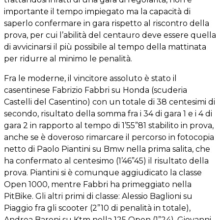
importante il tempo impiegato ma la capacità di
saperlo confermare in gara rispetto al riscontro della
prova, per cui l’abilità del centauro deve essere quella
di avvicinarsi il più possibile al tempo della mattinata
per ridurre al minimo le penalità.
Fra le moderne, il vincitore assoluto è stato il
casentinese Fabrizio Fabbri su Honda (scuderia
Castelli del Casentino) con un totale di 38 centesimi di
secondo, risultato della somma fra i 34 di gara 1 e i 4 di
gara 2 in rapporto al tempo di 1’55”81 stabilito in prova,
anche se è doveroso rimarcare il percorso in fotocopia
netto di Paolo Piantini su Bmw nella prima salita, che
ha confermato al centesimo (1’46”45) il risultato della
prova. Piantini si è comunque aggiudicato la classe
Open 1000, mentre Fabbri ha primeggiato nella
PitBike. Gli altri primi di classe: Alessio Baglioni su
Piaggio fra gli scooter (2”10 di penalità in totale),
Andrea Baroni su Ktm nella 125 Open (1”24), Giovanni