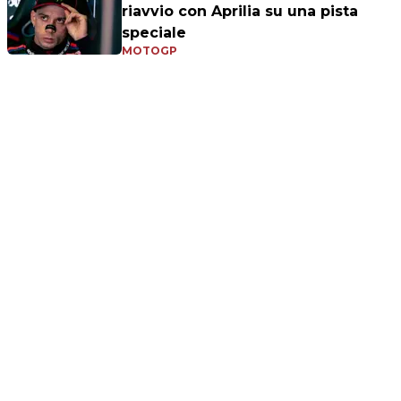
riavvio con Aprilia su una pista
speciale
MOTOGP