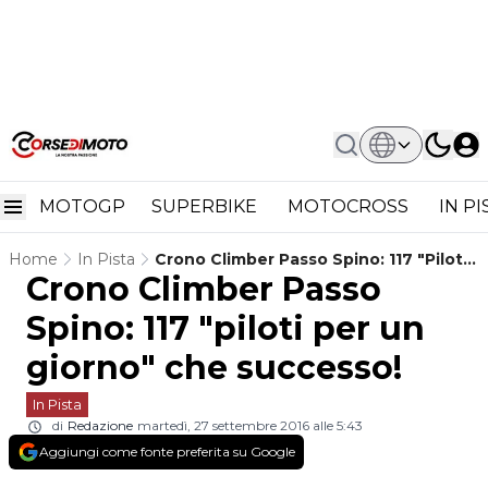
MOTOGP
SUPERBIKE
MOTOCROSS
IN P
Home
In Pista
Crono Climber Passo Spino: 117 "piloti
Crono Climber Passo
Per Un Giorno" Che Successo!
Spino: 117 "piloti per un
giorno" che successo!
In Pista
di
Redazione
martedì, 27 settembre 2016 alle 5:43
Aggiungi come fonte preferita su Google