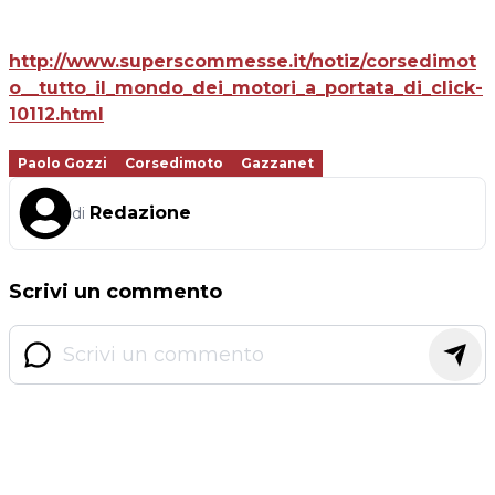
http://www.superscommesse.it/notiz/corsedimot
o__tutto_il_mondo_dei_motori_a_portata_di_click-
10112.html
Paolo Gozzi
Corsedimoto
Gazzanet
Redazione
di
Scrivi un commento