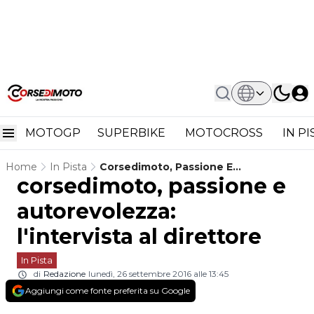
MOTOGP
SUPERBIKE
MOTOCROSS
IN P
Home
In Pista
Corsedimoto, Passione E
corsedimoto, passione e
Autorevolezza: L'intervista Al
Direttore
autorevolezza:
l'intervista al direttore
In Pista
di
Redazione
lunedì, 26 settembre 2016 alle 13:45
Aggiungi come fonte preferita su Google