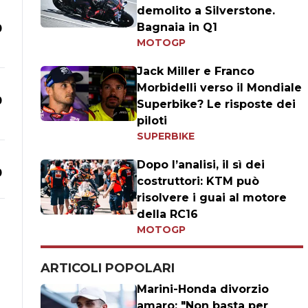
demolito a Silverstone.
Bagnaia in Q1
0
MOTOGP
Jack Miller e Franco
Morbidelli verso il Mondiale
0
Superbike? Le risposte dei
piloti
SUPERBIKE
Dopo l’analisi, il sì dei
0
costruttori: KTM può
risolvere i guai al motore
della RC16
MOTOGP
ARTICOLI POPOLARI
Marini-Honda divorzio
amaro: "Non basta per