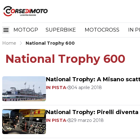
MOTOGP
SUPERBIKE
MOTOCROSS
IN P
Home
National Trophy 600
National Trophy 600
National Trophy: A Misano scat
IN PISTA
•
04 aprile 2018
National Trophy: Pirelli divent
IN PISTA
•
29 marzo 2018