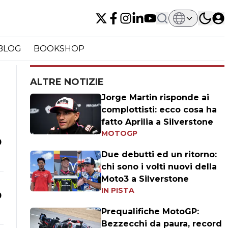
BLOG
BOOKSHOP
ALTRE NOTIZIE
Jorge Martin risponde ai
complottisti: ecco cosa ha
fatto Aprilia a Silverstone
MOTOGP
0
Due debutti ed un ritorno:
chi sono i volti nuovi della
Moto3 a Silverstone
IN PISTA
0
Prequalifiche MotoGP:
Bezzecchi da paura, record