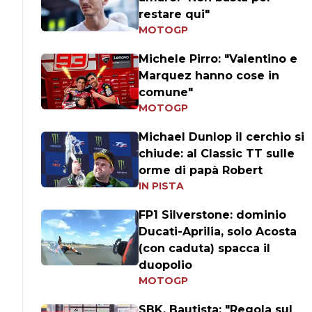
restare qui"
MOTOGP
Michele Pirro: "Valentino e
Marquez hanno cose in
comune"
MOTOGP
Michael Dunlop il cerchio si
chiude: al Classic TT sulle
orme di papà Robert
IN PISTA
FP1 Silverstone: dominio
Ducati-Aprilia, solo Acosta
(con caduta) spacca il
duopolio
MOTOGP
SBK, Bautista: "Regola sul