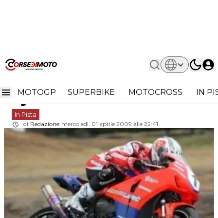
Home
In Pista
ASBK: Primi Test A Symmons Plains
ASBK: primi test a
MOTOGP
SUPERBIKE
MOTOCROSS
IN P
Symmons Plains
In Pista
di
Redazione
mercoledì, 01 aprile 2009 alle 22:41