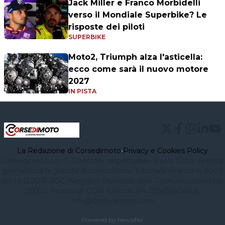
Jack Miller e Franco Morbidelli
verso il Mondiale Superbike? Le
risposte dei piloti
SUPERBIKE
Moto2, Triumph alza l'asticella:
ecco come sarà il nuovo motore
2027
IN PISTA
La Redazione di Corsedimoto
•
Privacy e Cookies Policy
Corsedimoto.com - Direttore responsabile: Paolo Gozzi Testata
giornalistica registrata Autorizzazione Tribunale Firenze n. 6009
del 14.12.2015 ROC (Registro Operatori della Comunicazione) no.
39721. Proprietà: CDM Edizioni (PI 03545940482)
info@corsedimoto.com
Powered by Newsifier