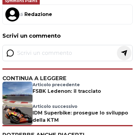
Symmons Plains
Redazione
di
Scrivi un commento
CONTINUA A LEGGERE
Articolo precedente
FSBK Ledenon: il tracciato
Articolo successivo
IDM Superbike: prosegue lo sviluppo
della KTM