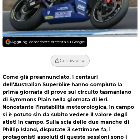
Aggiungi come fonte preferita su Google
Condividi su
Come già preannunciato, i centauri
dell'
Australian Superbike
hanno compiuto la
prima giornata di prove sul circuito tasmaniano
di Symmons Plain nella giornata di ieri.
Nonostante l'instabilità meteorologica, in campo
si è potuto sin da subito vedere il valore degli
atleti in campo. Sulla scia delle due manche di
Phillip Island, disputate 3 settimane fa, i
protagonisti assoluti di queste sessioni sono i