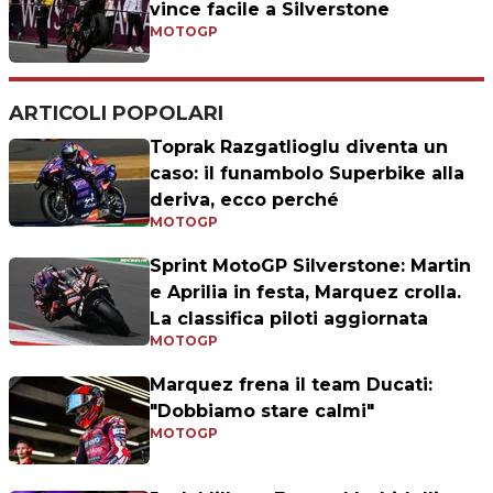
vince facile a Silverstone
MOTOGP
ARTICOLI POPOLARI
Toprak Razgatlioglu diventa un
caso: il funambolo Superbike alla
deriva, ecco perché
MOTOGP
Sprint MotoGP Silverstone: Martin
e Aprilia in festa, Marquez crolla.
La classifica piloti aggiornata
MOTOGP
Marquez frena il team Ducati:
"Dobbiamo stare calmi"
MOTOGP